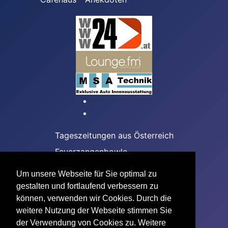
Tageszeitungen aus Österreich
Feuerzangenbowle
Das Apfelstrudel Rezept
Um unsere Webseite für Sie optimal zu
Team Building mit ONE
gestalten und fortlaufend verbessern zu
können, verwenden wir Cookies. Durch die
Caféhaus - Anekdoten
weitere Nutzung der Webseite stimmen Sie
der Verwendung von Cookies zu. Weitere