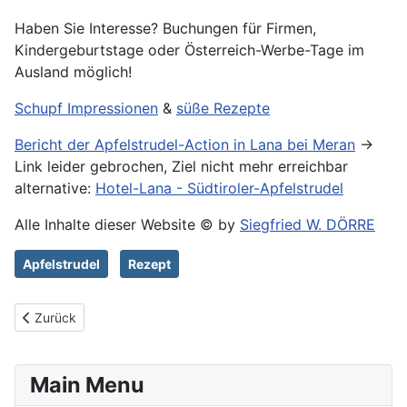
Haben Sie Interesse? Buchungen für Firmen,
Kindergeburtstage oder Österreich-Werbe-Tage im
Ausland möglich!
Schupf Impressionen
&
süße Rezepte
Bericht der Apfelstrudel-Action in Lana bei Meran
->
Link leider gebrochen, Ziel nicht mehr erreichbar
alternative:
Hotel-Lana - Südtiroler-Apfelstrudel
Alle Inhalte dieser Website © by
Siegfried W. DÖRRE
Apfelstrudel
Rezept
Vorheriger Beitrag: Schupf Impressionen
Zurück
Main Menu